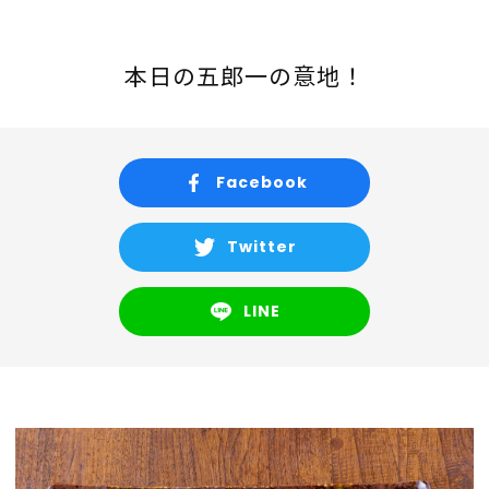
Recruit
Store info
本日の五郎一の意地！
Contact
Facebook
CORE COMPANY
Twitter
LINE