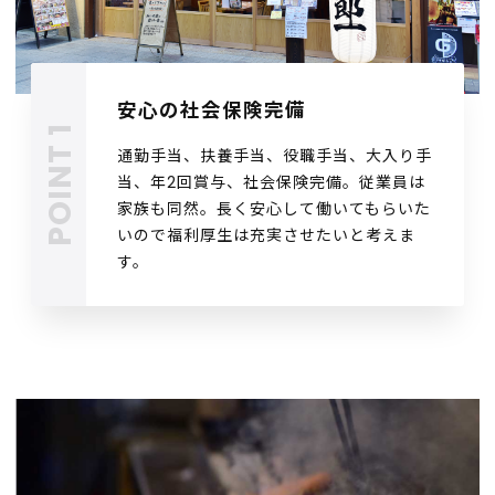
Recruit
Store info
安心の社会保険完備
Contact
通勤手当、扶養手当、役職手当、大入り手
当、年2回賞与、社会保険完備。従業員は
CORE COMPANY
家族も同然。長く安心して働いてもらいた
いので福利厚生は充実させたいと考えま
す。