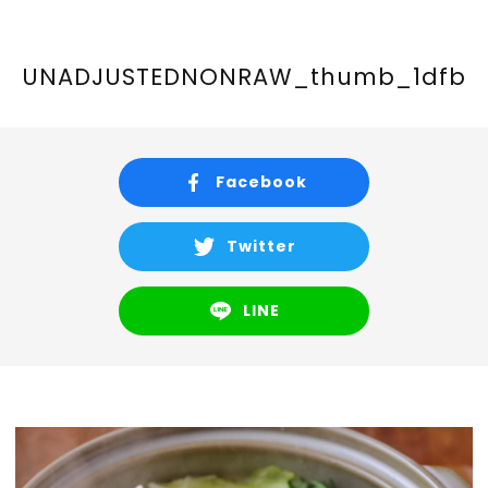
Recruit
Store info
UNADJUSTEDNONRAW_thumb_1dfb
Contact
Facebook
CORE COMPANY
Twitter
LINE