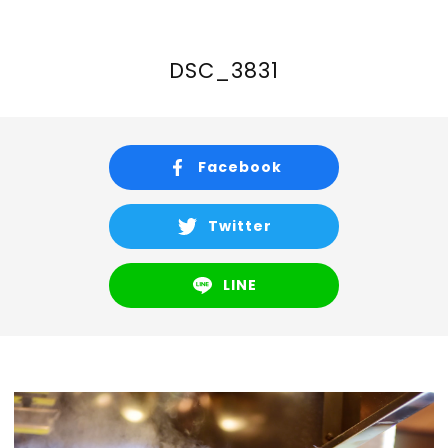
Recruit
Store info
DSC_3831
Contact
Facebook
CORE COMPANY
Twitter
LINE